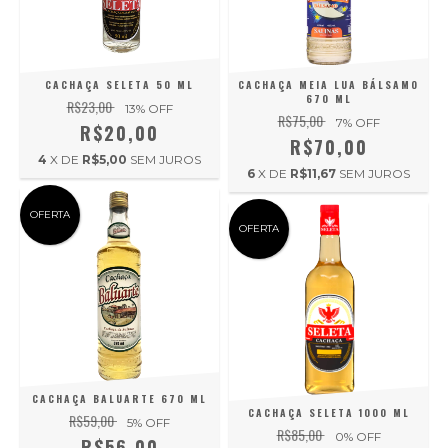
CACHAÇA SELETA 50 ML
CACHAÇA MEIA LUA BÁLSAMO
670 ML
R$23,00
13
% OFF
R$75,00
7
% OFF
R$20,00
R$70,00
4
X DE
R$5,00
SEM JUROS
6
X DE
R$11,67
SEM JUROS
OFERTA
OFERTA
CACHAÇA BALUARTE 670 ML
CACHAÇA SELETA 1000 ML
R$59,00
5
% OFF
R$85,00
0
% OFF
R$56,00