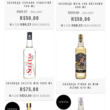
CACHAÇA JECEABA JEQUITIBÁ
CACHAÇA MEIA LUA BÁLSAMO
750 ML
600 ML
R$61,97
R$50,00
19
% OFF
0
% OFF
R$50,00
R$50,00
6
X DE
R$8,33
SEM JUROS
6
X DE
R$8,33
SEM JUROS
CACHAÇA SELETA MIX 1000 ML
CACHAÇA PINGA NI MIM
BLEND 670 ML
R$75,00
6
X DE
R$12,50
SEM JUROS
OFERTA
OFERTA