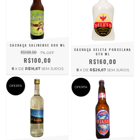
CACHAÇA SALINENSE 600 ML
CACHAÇA SELETA PORCELANA
R$108,00
7
% OFF
670 ML
R$100,00
R$160,00
6
X DE
R$16,67
SEM JUROS
6
X DE
R$26,67
SEM JUROS
OFERTA
OFERTA