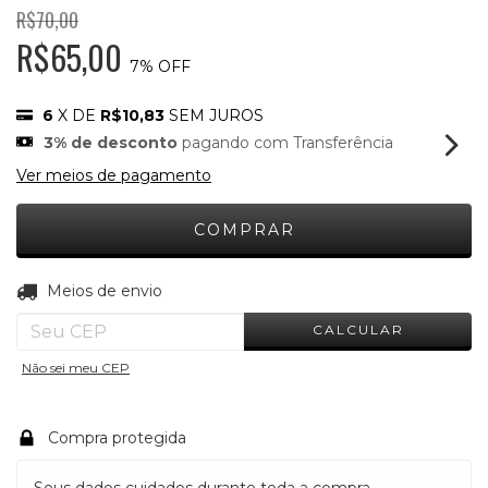
R$70,00
R$65,00
7
% OFF
6
X DE
R$10,83
SEM JUROS
3% de desconto
pagando com Transferência
Ver meios de pagamento
ALTERAR CEP
Entregas para o CEP:
Meios de envio
CALCULAR
Não sei meu CEP
Compra protegida