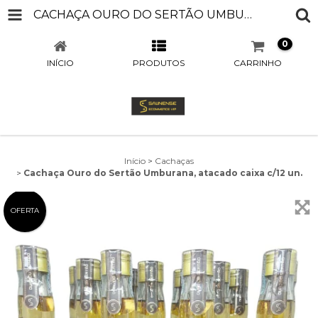
CACHAÇA OURO DO SERTÃO UMBURANA, ATACADO CAIXA C/12 UN.
0
INÍCIO
PRODUTOS
CARRINHO
Início
>
Cachaças
>
Cachaça Ouro do Sertão Umburana, atacado caixa c/12 un.
OFERTA