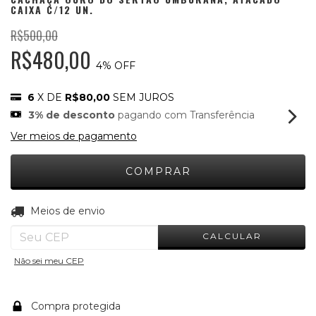
CAIXA C/12 UN.
R$500,00
R$480,00
4
% OFF
6
X DE
R$80,00
SEM JUROS
3% de desconto
pagando com Transferência
Ver meios de pagamento
ALTERAR CEP
Entregas para o CEP:
Meios de envio
CALCULAR
Não sei meu CEP
Compra protegida